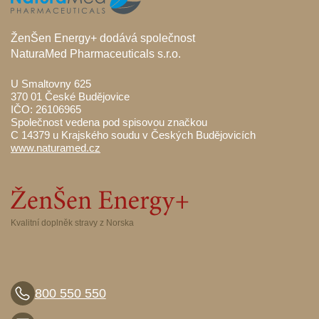
ŽenŠen Energy+ dodává společnost
NaturaMed Pharmaceuticals s.r.o.
U Smaltovny 625
370 01 České Budějovice
IČO: 26106965
Společnost vedena pod spisovou značkou
C 14379 u Krajského soudu v Českých Budějovicích
www.naturamed.cz
Kvalitní doplněk stravy z Norska
800 550 550