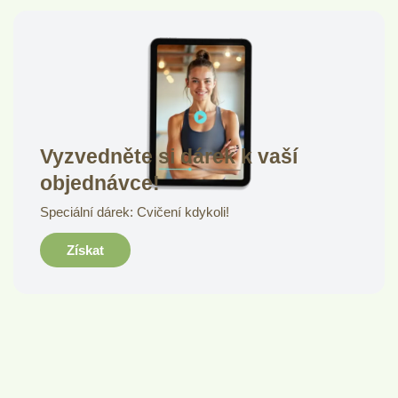
Vyzvedněte si dárek k vaší
objednávce!
Speciální dárek: Cvičení kdykoli!
Získat