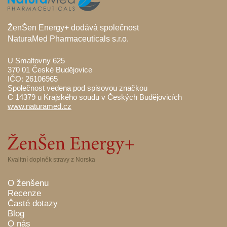
ŽenŠen Energy+ dodává společnost
NaturaMed Pharmaceuticals s.r.o.
U Smaltovny 625
370 01 České Budějovice
IČO: 26106965
Společnost vedena pod spisovou značkou
C 14379 u Krajského soudu v Českých Budějovicích
www.naturamed.cz
Kvalitní doplněk stravy z Norska
O ženšenu
Recenze
Časté dotazy
Blog
O nás