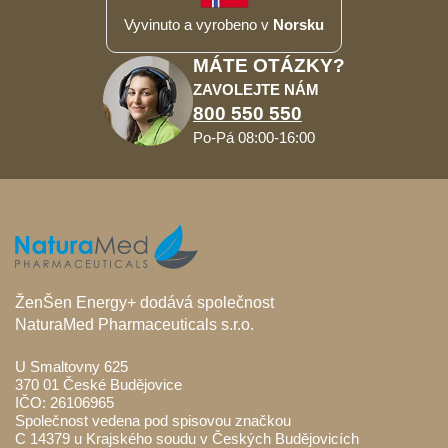
Vyvinuto a vyrobeno v
Norsku
MÁTE OTÁZKY?
ZAVOLEJTE NÁM
800 550 550
Po-Pá 08:00-16:00
ŽenŠen Energy+ dodává společnost
NaturaMed Pharmaceuticals s.r.o.
U Smaltovny 625
370 01 České Budějovice
IČO: 26106965
Společnost vedena pod spisovou značkou
C 14379 u Krajského soudu v Českých Budějovicích