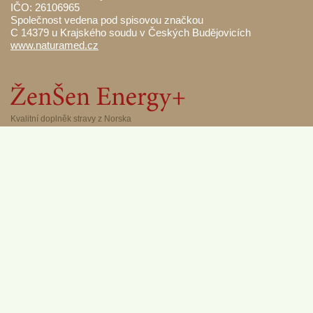
IČO: 26106965
Společnost vedena pod spisovou značkou
C 14379 u Krajského soudu v Českých Budějovicích
www.naturamed.cz
Kvalitní doplněk stravy z Norska
800 550 550
info@naturamed.cz
Cookies a osobní údaje
Nastavení cookies