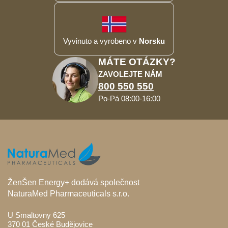
Vyvinuto a vyrobeno v
Norsku
MÁTE OTÁZKY?
ZAVOLEJTE NÁM
800 550 550
Po-Pá 08:00-16:00
ŽenŠen Energy+ dodává společnost
NaturaMed Pharmaceuticals s.r.o.
U Smaltovny 625
370 01 České Budějovice