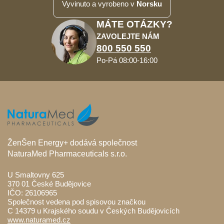
Vyvinuto a vyrobeno v
Norsku
MÁTE OTÁZKY?
ZAVOLEJTE NÁM
800 550 550
Po-Pá 08:00-16:00
ŽenŠen Energy+ dodává společnost
NaturaMed Pharmaceuticals s.r.o.
U Smaltovny 625
370 01 České Budějovice
IČO: 26106965
Společnost vedena pod spisovou značkou
C 14379 u Krajského soudu v Českých Budějovicích
www.naturamed.cz