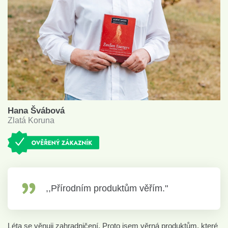
Hana Švábová
Zlatá Koruna
,,Přírodním produktům věřím."
Léta se věnuji zahradničení. Proto jsem věrná produktům, které