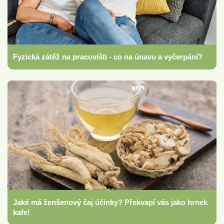
Fyzická zátěž na pracovišti - co na únavu a vyčerpání?
Jaké má ženšenový čaj účinky? Překvapí vás jako hrnek
kafe!