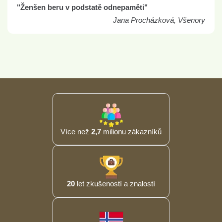
"Ženšen beru v podstatě odnepaměti"
Jana Procházková, Všenory
Více než
2,7
milionu zákazníků
20
let zkušeností a znalostí