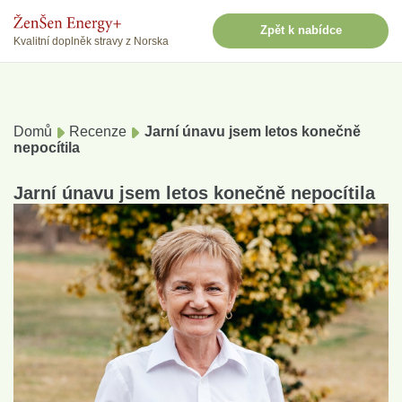
Zpět k nabídce
Kvalitní doplněk stravy z Norska
Domů
Recenze
Jarní únavu jsem letos konečně
nepocítila
Jarní únavu jsem letos konečně nepocítila