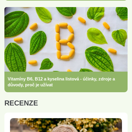
Vitamíny B6, B12 a kyselina listová - účinky, zdroje a
důvody, proč je užívat
RECENZE