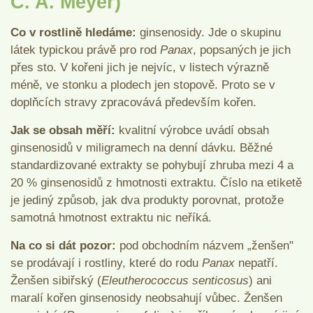
C. A. Meyer)
Co v rostlině hledáme:
ginsenosidy. Jde o skupinu
látek typickou právě pro rod
Panax
, popsaných je jich
přes sto. V kořeni jich je nejvíc, v listech výrazně
méně, ve stonku a plodech jen stopově. Proto se v
doplňcích stravy zpracovává především kořen.
Jak se obsah měří:
kvalitní výrobce uvádí obsah
ginsenosidů v miligramech na denní dávku. Běžné
standardizované extrakty se pohybují zhruba mezi 4 a
20 % ginsenosidů z hmotnosti extraktu. Číslo na etiketě
je jediný způsob, jak dva produkty porovnat, protože
samotná hmotnost extraktu nic neříká.
Na co si dát pozor:
pod obchodním názvem „ženšen"
se prodávají i rostliny, které do rodu
Panax
nepatří.
Ženšen sibiřský (
Eleutherococcus senticosus
) ani
maralí kořen ginsenosidy neobsahují vůbec. Ženšen