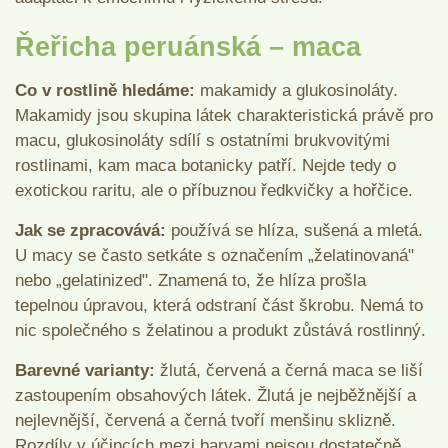
Řeřicha peruánská – maca
Co v rostlině hledáme:
makamidy a glukosinoláty.
Makamidy jsou skupina látek charakteristická právě pro
macu, glukosinoláty sdílí s ostatními brukvovitými
rostlinami, kam maca botanicky patří. Nejde tedy o
exotickou raritu, ale o příbuznou ředkvičky a hořčice.
Jak se zpracovává:
používá se hlíza, sušená a mletá.
U macy se často setkáte s označením „želatinovaná"
nebo „gelatinized". Znamená to, že hlíza prošla
tepelnou úpravou, která odstraní část škrobu. Nemá to
nic společného s želatinou a produkt zůstává rostlinný.
Barevné varianty:
žlutá, červená a černá maca se liší
zastoupením obsahových látek. Žlutá je nejběžnější a
nejlevnější, červená a černá tvoří menšinu sklizně.
Rozdíly v účincích mezi barvami nejsou dostatečně