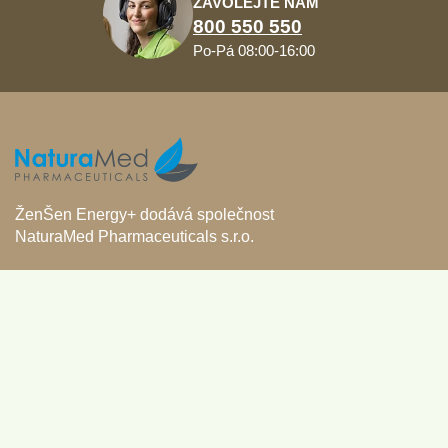
ZAVOLEJTE NÁM
800 550 550
Po-Pá 08:00-16:00
ŽenŠen Energy+ dodává společnost
NaturaMed Pharmaceuticals s.r.o.
U Smaltovny 625
370 01 České Budějovice
IČO: 26106965
Společnost vedena pod spisovou značkou
C 14379 u Krajského soudu v Českých Budějovicích
www.naturamed.cz