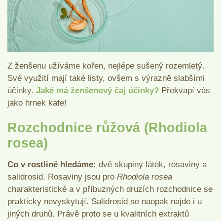
Z ženšenu užíváme kořen, nejlépe sušený rozemletý.
Své využití mají také listy, ovšem s výrazně slabšími
účinky.
Jaké má ženšenový čaj účinky?
Překvapí vás
jako hrnek kafe!
Rozchodnice růžová (Rhodiola
rosea)
Co v rostlině hledáme:
dvě skupiny látek, rosaviny a
salidrosid. Rosaviny jsou pro
Rhodiola rosea
charakteristické a v příbuzných druzích rozchodnice se
prakticky nevyskytují. Salidrosid se naopak najde i u
jiných druhů. Právě proto se u kvalitních extraktů