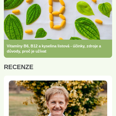
Vitamíny B6, B12 a kyselina listová - účinky, zdroje a
důvody, proč je užívat
RECENZE