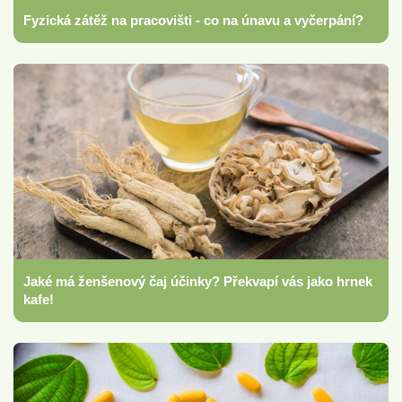
Fyzická zátěž na pracovišti - co na únavu a vyčerpání?
Jaké má ženšenový čaj účinky? Překvapí vás jako hrnek
kafe!