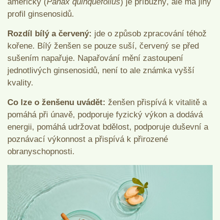
americký (
Panax quinquefolius
) je příbuzný, ale má jiný
profil ginsenosidů.
Rozdíl bílý a červený:
jde o způsob zpracování téhož
kořene. Bílý ženšen se pouze suší, červený se před
sušením napařuje. Napařování mění zastoupení
jednotlivých ginsenosidů, není to ale známka vyšší
kvality.
Co lze o ženšenu uvádět:
ženšen přispívá k vitalitě a
pomáhá při únavě, podporuje fyzický výkon a dodává
energii, pomáhá udržovat bdělost, podporuje duševní a
poznávací výkonnost a přispívá k přirozené
obranyschopnosti.