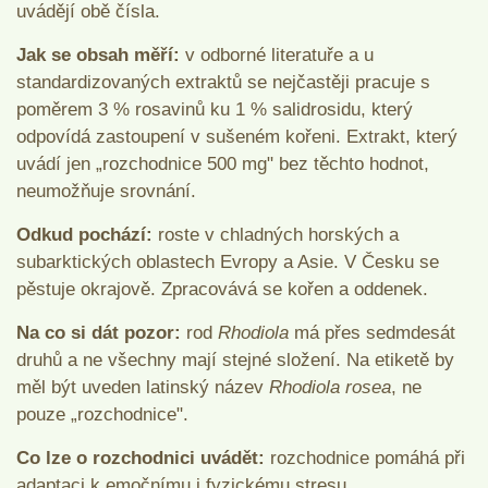
uvádějí obě čísla.
Jak se obsah měří:
v odborné literatuře a u
standardizovaných extraktů se nejčastěji pracuje s
poměrem 3 % rosavinů ku 1 % salidrosidu, který
odpovídá zastoupení v sušeném kořeni. Extrakt, který
uvádí jen „rozchodnice 500 mg" bez těchto hodnot,
neumožňuje srovnání.
Odkud pochází:
roste v chladných horských a
subarktických oblastech Evropy a Asie. V Česku se
pěstuje okrajově. Zpracovává se kořen a oddenek.
Na co si dát pozor:
rod
Rhodiola
má přes sedmdesát
druhů a ne všechny mají stejné složení. Na etiketě by
měl být uveden latinský název
Rhodiola rosea
, ne
pouze „rozchodnice".
Co lze o rozchodnici uvádět:
rozchodnice pomáhá při
adaptaci k emočnímu i fyzickému stresu.