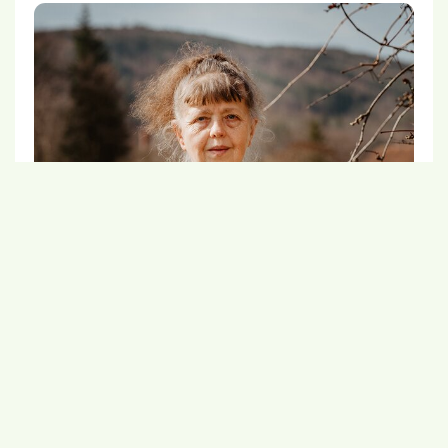
"Ženšen beru v podstatě odnepaměti"
Jana Procházková, Všenory