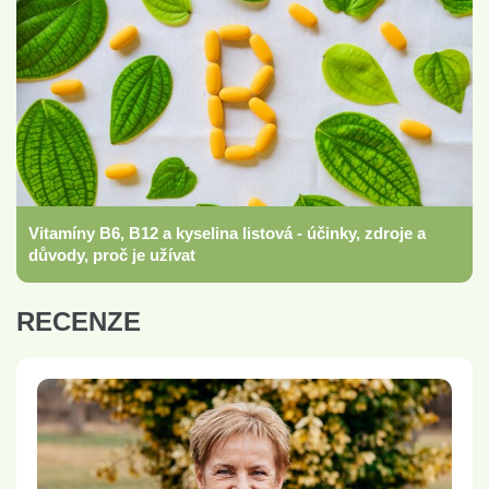
Vitamíny B6, B12 a kyselina listová - účinky, zdroje a
důvody, proč je užívat
RECENZE