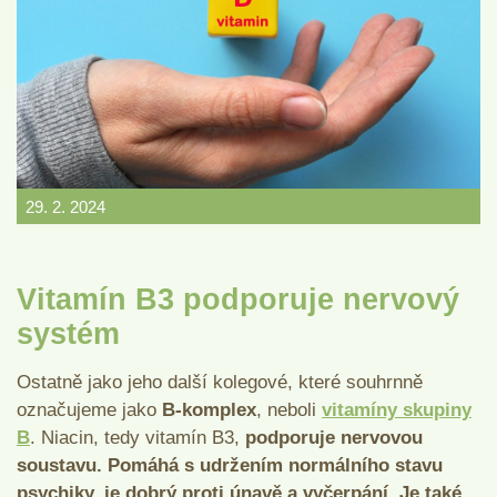
29. 2. 2024
Vitamín B3 podporuje nervový
systém
Ostatně jako jeho další kolegové, které souhrnně
označujeme jako
B-komplex
, neboli
vitamíny skupiny
B
. Niacin, tedy vitamín B3,
podporuje nervovou
soustavu. Pomáhá s udržením normálního stavu
psychiky, je dobrý proti únavě a vyčerpání. Je také