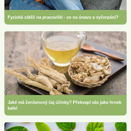
Fyzická zátěž na pracovišti - co na únavu a vyčerpání?
Jaké má ženšenový čaj účinky? Překvapí vás jako hrnek
kafe!