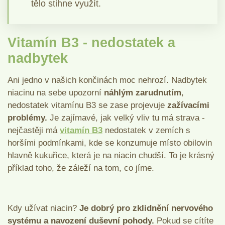
tělo stihne využít.
Vitamín B3 - nedostatek a
nadbytek
Ani jedno v našich končinách moc nehrozí. Nadbytek
niacinu na sebe upozorní
náhlým zarudnutím
,
nedostatek vitamínu B3 se zase projevuje
zažívacími
problémy.
Je zajímavé, jak velký vliv tu má strava -
nejčastěji má
vitamín B3
nedostatek v zemích s
horšími podmínkami, kde se konzumuje místo obilovin
hlavně kukuřice, která je na niacin chudší. To je krásný
příklad toho, že záleží na tom, co jíme.
Kdy užívat niacin?
Je dobrý pro zklidnění nervového
systému a navození duševní pohody.
Pokud se cítíte