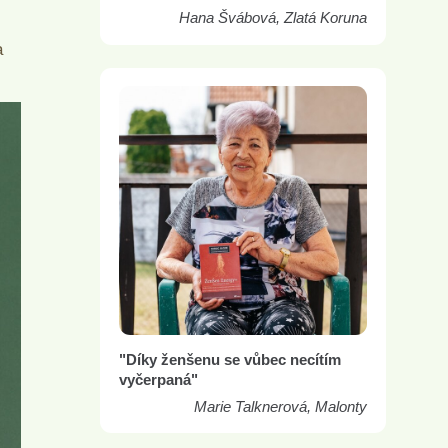
Hana Švábová, Zlatá Koruna
a
"Díky ženšenu se vůbec necítím
vyčerpaná"
Marie Talknerová, Malonty