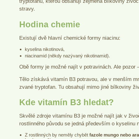
tryptofanu, kterou obsahují zejména bílkoviny živoč
stravy.
Hodina chemie
Existují dvě hlavní chemické formy niacinu:
kyselina nikotinová,
niacinamid (někdy nazývaný nikotinamid).
Obě formy je možné najít v potravinách. Ale pozor 
Tělo získává vitamín B3 potravou, ale v menším mn
zvané tryptofan. Tu obsahují mimo jiné bílkoviny ž
Kde vitamín B3 hledat?
Skvělé zdroje vitamínu B3 je možné najít jak v živo
rostlinného původu se jedná především o kyselinu n
Z rostlinných by neměly chybět
fazole mungo nebo ara