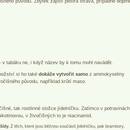
išného původu. Zbytek zajistí pestrá strava, případně dopln
– v tabáku ne, i když název by k tomu mohl navádět.
ožství si ho také
dokáže vytvořit samo
z aminokyseliny
ivočišného původu, například krůtí maso.
čišné, tak rostlinné složce jídelníčku. Zatímco v potravinách
ikotinovou, v živočišných to je niacinamid.
šídy.
Z těch, které jsou běžnou součástí jídelníčku, pak brambory,