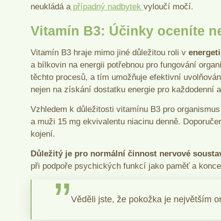
neukládá a
případný nadbytek
vyloučí močí.
Vitamín B3: Účinky oceníte n
Vitamín B3 hraje mimo jiné důležitou roli v
energet
a bílkovin na energii potřebnou pro fungování orga
těchto procesů, a tím umožňuje efektivní uvolňován
nejen na získání dostatku energie pro každodenní ak
Vzhledem k důležitosti vitamínu B3 pro organismus 
a muži 15 mg ekvivalentu niacinu denně. Doporučen
kojení.
Důležitý je pro normální činnost nervové soust
při podpoře psychických funkcí jako paměť a konce
Věděli jste, že pokožka je největším 