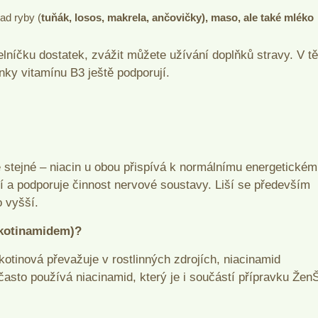
ad ryby (
tuňák, losos, makrela, ančovičky), maso, ale také mléko
lníčku dostatek, zvážit můžete užívání doplňků stravy. V t
nky vitamínu B3 ještě podporují.
 stejné – niacin u obou přispívá k normálnímu energetické
í a podporuje činnost nervové soustavy. Liší se především
 vyšší.
ikotinamidem)?
otinová převažuje v rostlinných zdrojích, niacinamid
často používá niacinamid, který je i součástí přípravku Žen