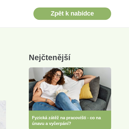
Zpět k nabídce
Nejčtenější
Fyzická zátěž na pracovišti - co na
únavu a vyčerpání?