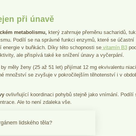
ejen při únavě
ickém metabolismu,
který zahrnuje přeměnu sacharidů, tu
nismu. Podílí se na správné funkci enzymů, které se účastní
í energie v buňkách. Díky této schopnosti se
vitamín B3
pod
tivity, ale přispívá také ke snížení únavy a vyčerpání.
by měly ženy (25 až 51 let) přijímat 12 mg ekvivalentu niac
é množství se zvyšuje v pokročilejším těhotenství i v obdo
avy
ovlivňující koordinaci pohybů stejně jako vnímání. Podílí
ntrace. Ale to není zdaleka vše.
orgánem lidského těla?