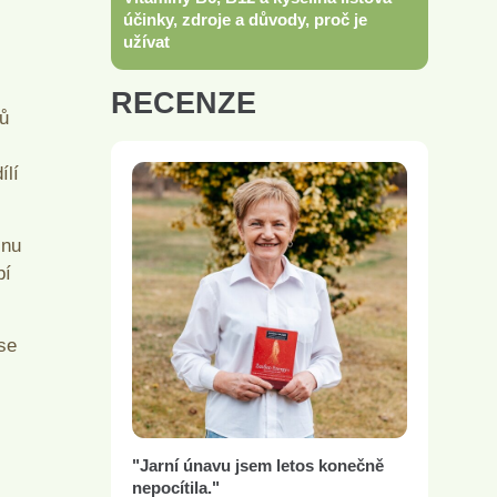
účinky, zdroje a důvody, proč je
užívat
RECENZE
ků
ílí
inu
bí
 se
"Jarní únavu jsem letos konečně
nepocítila."