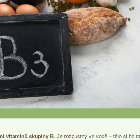
mi vitamínů skupiny B
. Je rozpustný ve vodě – tělo si ho t