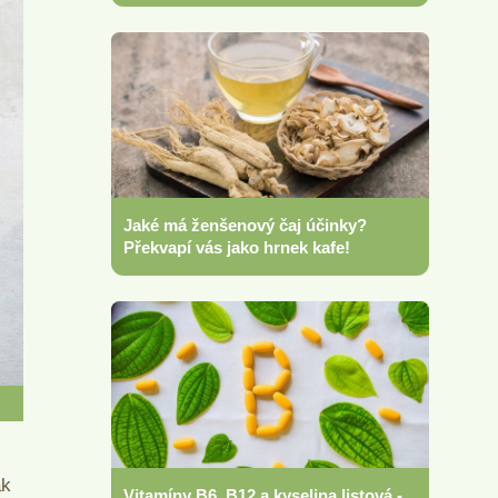
Jaké má ženšenový čaj účinky?
Překvapí vás jako hrnek kafe!
ak
Vitamíny B6, B12 a kyselina listová -