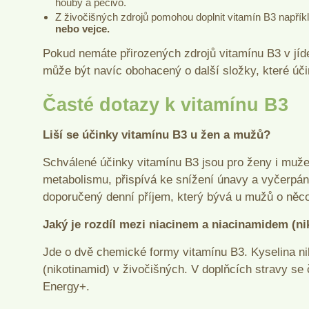
houby a pečivo.
Z živočišných zdrojů pomohou doplnit vitamín B3 napříkl
nebo vejce.
Pokud nemáte přirozených zdrojů vitamínu B3 v jíde
může být navíc obohacený o další složky, které úči
Časté dotazy k vitamínu B3
Liší se účinky vitamínu B3 u žen a mužů?
Schválené účinky vitamínu B3 jsou pro ženy i muže
metabolismu, přispívá ke snížení únavy a vyčerpán
doporučený denní příjem, který bývá u mužů o něco
Jaký je rozdíl mezi niacinem a niacinamidem (n
Jde o dvě chemické formy vitamínu B3. Kyselina nik
(nikotinamid) v živočišných. V doplňcích stravy se 
Energy+.