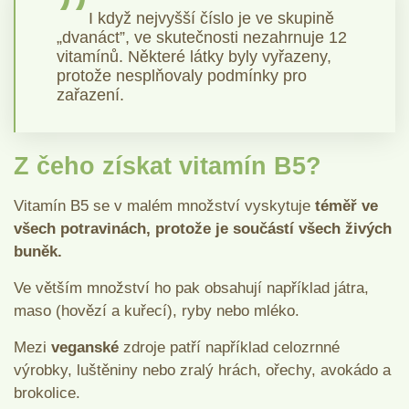
I když nejvyšší číslo je ve skupině
„dvanáct”, ve skutečnosti nezahrnuje 12
vitamínů. Některé látky byly vyřazeny,
protože nesplňovaly podmínky pro
zařazení.
Z čeho získat vitamín B5?
Vitamín B5 se v malém množství vyskytuje
téměř ve
všech potravinách, protože je součástí všech živých
buněk.
Ve větším množství ho pak obsahují například játra,
maso (hovězí a kuřecí), ryby nebo mléko.
Mezi
veganské
zdroje patří například celozrnné
výrobky, luštěniny nebo zralý hrách, ořechy, avokádo a
brokolice.