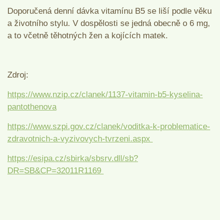
Doporučená denní dávka vitamínu B5 se liší podle věku
a životního stylu. V dospělosti se jedná obecně o 6 mg,
a to včetně těhotných žen a kojících matek.
Zdroj:
https://www.nzip.cz/clanek/1137-vitamin-b5-kyselina-
pantothenova
https://www.szpi.gov.cz/clanek/voditka-k-problematice-
zdravotnich-a-vyzivovych-tvrzeni.aspx
https://esipa.cz/sbirka/sbsrv.dll/sb?
DR=SB&CP=32011R1169