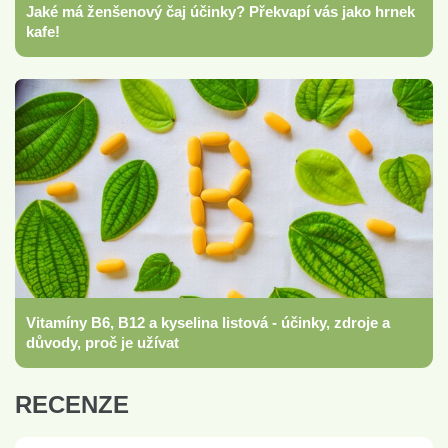
Jaké má ženšenový čaj účinky? Překvapí vás jako hrnek
kafe!
Vitamíny B6, B12 a kyselina listová - účinky, zdroje a
důvody, proč je užívat
RECENZE