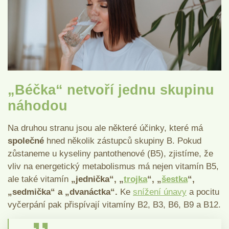
„Béčka“ netvoří jednu skupinu
náhodou
Na druhou stranu jsou ale některé účinky, které má
společné
hned několik zástupců skupiny B. Pokud
zůstaneme u kyseliny pantothenové (B5), zjistíme, že
vliv na energetický metabolismus má nejen vitamín B5,
ale také vitamín
„jednička“, „
trojka
“, „
šestka
“,
„sedmička“ a „dvanáctka“.
Ke
snížení únavy
a pocitu
vyčerpání pak přispívají vitamíny B2, B3, B6, B9 a B12.