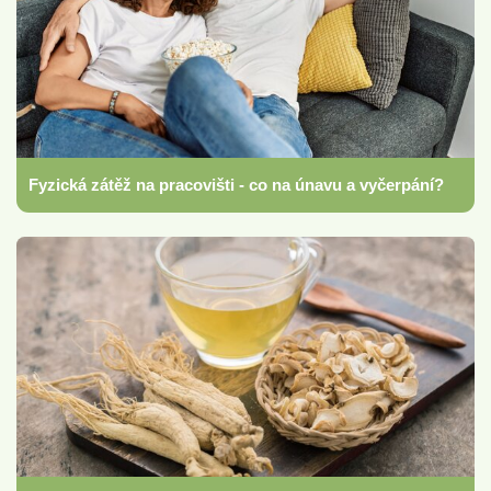
Fyzická zátěž na pracovišti - co na únavu a vyčerpání?