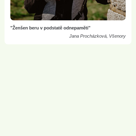
"Ženšen beru v podstatě odnepaměti"
Jana Procházková, Všenory
Více než
2,7
milionu zákazníků