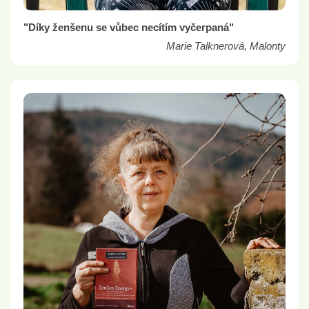
"Díky ženšenu se vůbec necítím vyčerpaná"
Marie Talknerová, Malonty