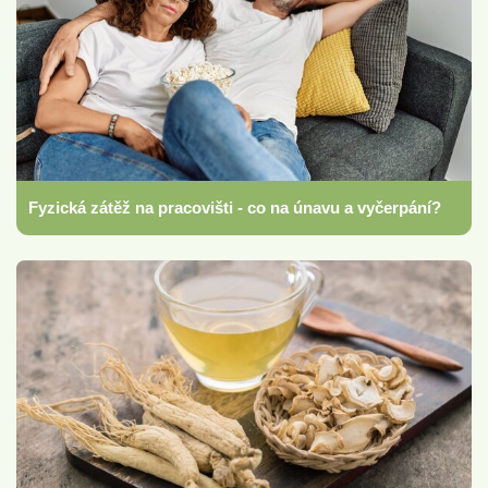
Fyzická zátěž na pracovišti - co na únavu a vyčerpání?