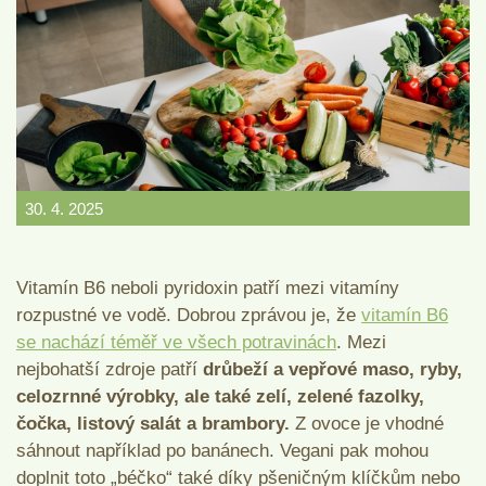
30. 4. 2025
Vitamín B6 neboli pyridoxin patří mezi vitamíny
rozpustné ve vodě. Dobrou zprávou je, že
vitamín B6
se nachází téměř ve všech potravinách
. Mezi
nejbohatší zdroje patří
drůbeží a vepřové maso, ryby,
celozrnné výrobky, ale také zelí, zelené fazolky,
čočka, listový salát a brambory.
Z ovoce je vhodné
sáhnout například po banánech. Vegani pak mohou
doplnit toto „béčko“ také díky pšeničným klíčkům nebo