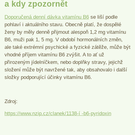
a kdy zpozornět
Doporučená denní dávka vitamínu B6
se liší podle
pohlaví i aktuálního stavu. Obecně platí, že dospělé
ženy by měly denně přijmout alespoň 1,2 mg vitamínu
B6, muži pak 1, 5 mg. V období hormonálních změn,
ale také extrémní psychické a fyzické zátěže, může být
vhodné příjem vitamínu B6 zvýšit. A to ať už
přirozeným jídelníčkem, nebo doplňky stravy, jejichž
složení může být navržené tak, aby obsahovalo i další
složky podporující účinky vitamínu B6.
Zdroj:
https://www.nzip.cz/clanek/1138-í -b6-pyridoxin