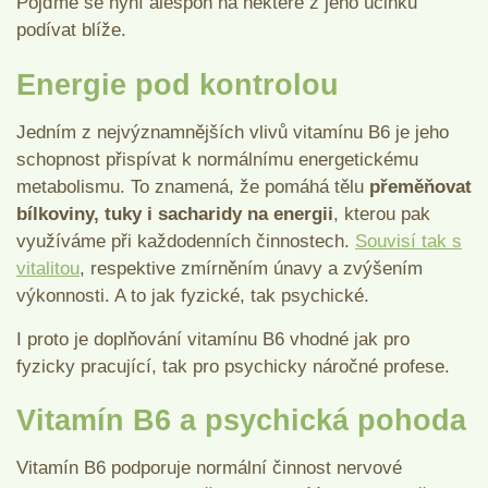
Pojďme se nyní alespoň na některé z jeho účinků
podívat blíže.
Energie pod kontrolou
Jedním z nejvýznamnějších vlivů vitamínu B6 je jeho
schopnost přispívat k normálnímu energetickému
metabolismu. To znamená, že pomáhá tělu
přeměňovat
bílkoviny, tuky i sacharidy na energii
, kterou pak
využíváme při každodenních činnostech.
Souvisí tak s
vitalitou
, respektive zmírněním únavy a zvýšením
výkonnosti. A to jak fyzické, tak psychické.
I proto je doplňování vitamínu B6 vhodné jak pro
fyzicky pracující, tak pro psychicky náročné profese.
Vitamín B6 a psychická pohoda
Vitamín B6 podporuje normální činnost nervové