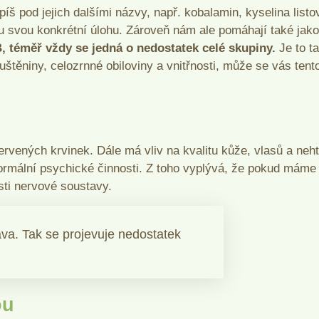
íš pod jejich dalšími názvy, např. kobalamin, kyselina listo
mu svou konkrétní úlohu. Zároveň nám ale pomáhají také jako
B, téměř vždy se jedná o nedostatek celé skupiny.
Je to t
uštěniny, celozrnné obiloviny a vnitřnosti, může se vás tent
ervených krvinek. Dále má vliv na kvalitu kůže, vlasů a neht
ormální psychické činnosti. Z toho vyplývá, že pokud máme
sti nervové soustavy.
va. Tak se projevuje nedostatek
ou