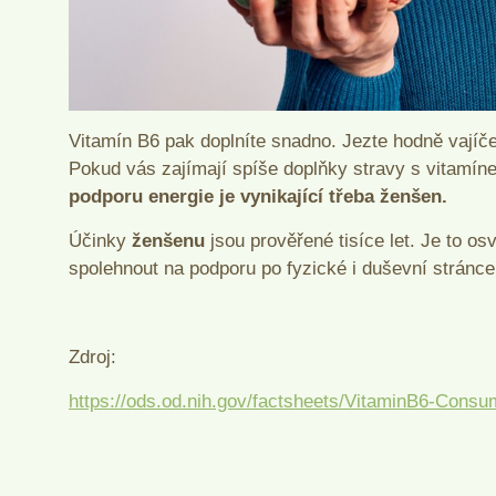
Vitamín B6 pak doplníte snadno. Jezte hodně vajíč
Pokud vás zajímají spíše doplňky stravy s vitamínem
podporu energie je vynikající třeba ženšen.
Účinky
ženšenu
jsou prověřené tisíce let. Je to o
spolehnout na podporu po fyzické i duševní stránce
Zdroj:
https://ods.od.nih.gov/factsheets/VitaminB6-Consu