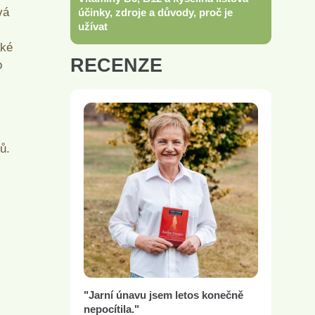
vá
účinky, zdroje a důvody, proč je
užívat
aké
RECENZE
o
ů.
"Jarní únavu jsem letos konečně
nepocítila."