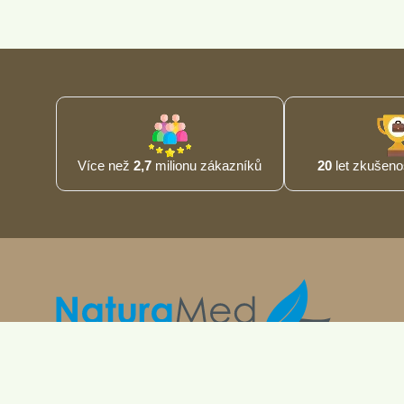
Více než
2,7
milionu zákazníků
20
let zkušenos
ŽenŠen Energy+ dodává společnost
NaturaMed Pharmaceuticals s.r.o.