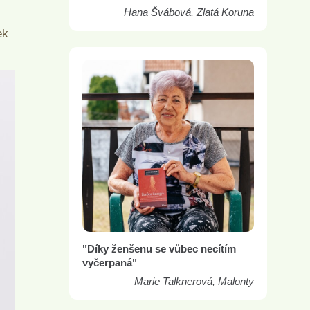
Hana Švábová, Zlatá Koruna
ek
"Díky ženšenu se vůbec necítím
vyčerpaná"
Marie Talknerová, Malonty