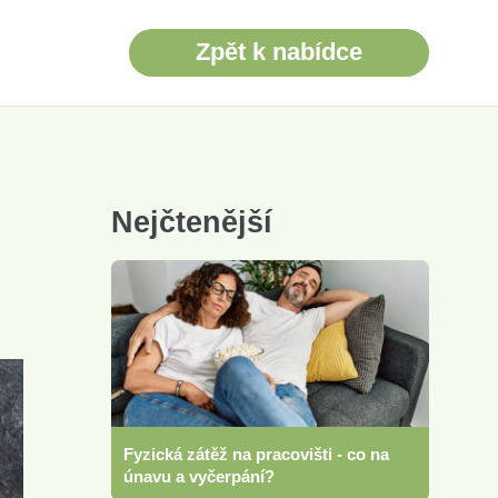
Zpět k nabídce
Nejčtenější
Fyzická zátěž na pracovišti - co na
únavu a vyčerpání?