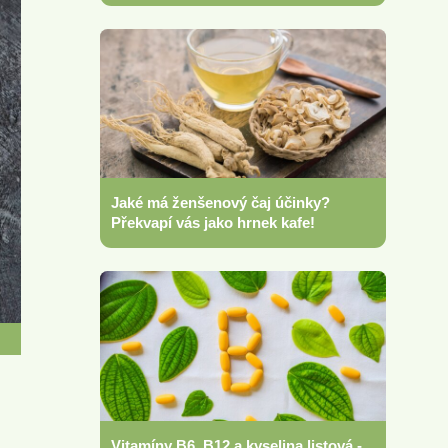
Jaké má ženšenový čaj účinky?
Překvapí vás jako hrnek kafe!
Vitamíny B6, B12 a kyselina listová -