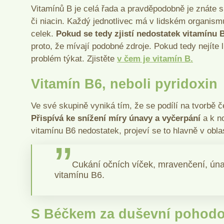
Vitamínů B je celá řada a pravděpodobně je znáte sp
či niacin. Každý jednotlivec má v lidském organis
celek.
Pokud se tedy zjistí nedostatek vitamínu 
proto, že mívají podobné zdroje. Pokud tedy nejíte l
problém týkat. Zjistěte
v čem je vitamín B.
Vitamín B6, neboli pyridoxin
Ve své skupině vyniká tím, že se podílí na tvorbě č
Přispívá ke snížení míry únavy a vyčerpání
a k n
vitamínu B6 nedostatek, projeví se to hlavně v obla
Cukání očních víček, mravenčení, úna
vitamínu B6.
S Béčkem za duševní pohod