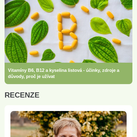
Vitamíny B6, B12 a kyselina listová - účinky, zdroje a
důvody, proč je užívat
RECENZE