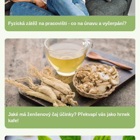
Fyzická zátěž na pracovišti - co na únavu a vyčerpání?
Jaké má ženšenový čaj účinky? Překvapí vás jako hrnek
kafe!