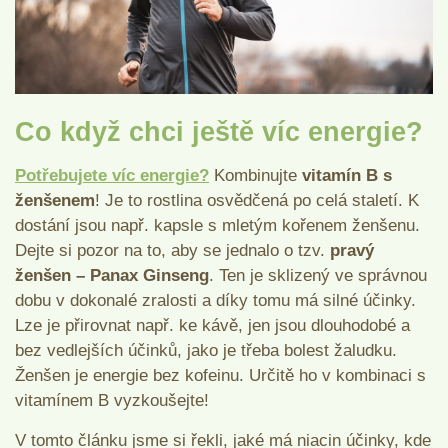
Co když chci ještě víc energie?
Potřebujete víc energie?
Kombinujte
vitamín B s
ženšenem
! Je to rostlina osvědčená po celá staletí. K
dostání jsou např. kapsle s mletým kořenem ženšenu.
Dejte si pozor na to, aby se jednalo o tzv.
pravý
ženšen – Panax Ginseng
. Ten je sklizený ve správnou
dobu v dokonalé zralosti a díky tomu má silné účinky.
Lze je přirovnat např. ke kávě, jen jsou dlouhodobé a
bez vedlejších účinků, jako je třeba bolest žaludku.
Ženšen je energie bez kofeinu. Určitě ho v kombinaci s
vitamínem B vyzkoušejte!
V tomto článku jsme si řekli, jaké má niacin účinky, kde