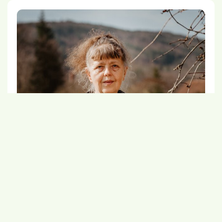
"Ženšen beru v podstatě odnepaměti"