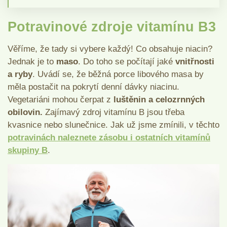
Potravinové zdroje vitamínu B3
Věříme, že tady si vybere každý! Co obsahuje niacin?
Jednak je to
maso
. Do toho se počítají jaké
vnitřnosti
a ryby
. Uvádí se, že běžná porce libového masa by
měla postačit na pokrytí denní dávky niacinu.
Vegetariáni mohou čerpat z
luštěnin a celozrnných
obilovin.
Zajímavý zdroj vitamínu B jsou třeba
kvasnice nebo slunečnice. Jak už jsme zmínili, v těchto
potravinách naleznete zásobu i ostatních vitamínů
skupiny B
.