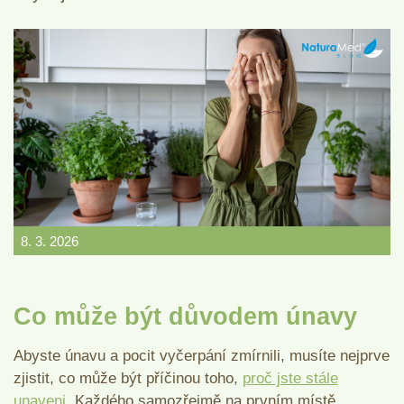
8. 3. 2026
Co může být důvodem únavy
Abyste únavu a pocit vyčerpání zmírnili, musíte nejprve
zjistit, co může být příčinou toho,
proč jste stále
unaveni.
Každého samozřejmě na prvním místě