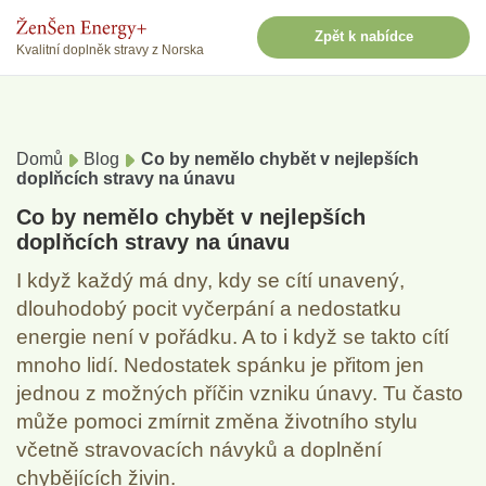
Zpět k nabídce
Kvalitní doplněk stravy z Norska
Domů
Blog
Co by nemělo chybět v nejlepších
doplňcích stravy na únavu
Co by nemělo chybět v nejlepších
doplňcích stravy na únavu
I když každý má dny, kdy se cítí unavený,
dlouhodobý pocit vyčerpání a nedostatku
energie není v pořádku. A to i když se takto cítí
mnoho lidí. Nedostatek spánku je přitom jen
jednou z možných příčin vzniku únavy. Tu často
může pomoci zmírnit změna životního stylu
včetně stravovacích návyků a doplnění
chybějících živin.