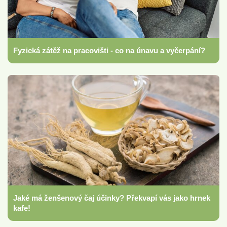
Fyzická zátěž na pracovišti - co na únavu a vyčerpání?
Jaké má ženšenový čaj účinky? Překvapí vás jako hrnek
kafe!