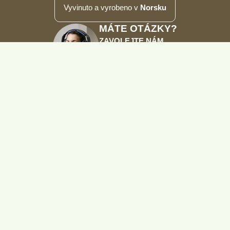
Vyvinuto a vyrobeno v
Norsku
MÁTE OTÁZKY?
ZAVOLEJTE NÁM
800 550 550
Po-Pá 08:00-16:00
ŽenŠen Energy+ dodává společnost
NaturaMed Pharmaceuticals s.r.o.
U Smaltovny 625
370 01 České Budějovice
IČO: 26106965
Společnost vedena pod spisovou značkou
C 14379 u Krajského soudu v Českých Budějovicích
www.naturamed.cz