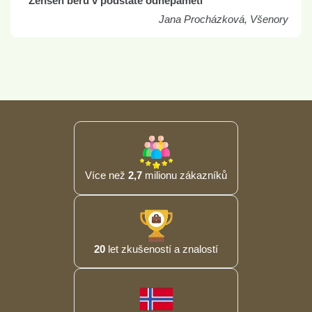
"Ženšen beru v podstatě odnepaměti"
Jana Procházková, Všenory
Více než
2,7
milionu zákazníků
20
let zkušeností a znalostí