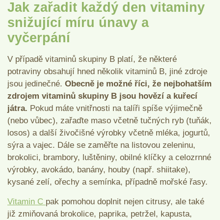
Jak zařadit každý den vitaminy
snižující míru únavy a
vyčerpání
V případě vitaminů skupiny B platí, že některé
potraviny obsahují hned několik vitaminů B, jiné zdroje
jsou jedinečné.
Obecně je možné říci, že nejbohatším
zdrojem vitaminů skupiny B jsou hovězí a kuřecí
játra.
Pokud máte vnitřnosti na talíři spíše výjimečně
(nebo vůbec), zařaďte maso včetně tučných ryb (tuňák,
losos) a další živočišné výrobky včetně mléka, jogurtů,
sýra a vajec. Dále se zaměřte na listovou zeleninu,
brokolici, brambory, luštěniny, obilné klíčky a celozrnné
výrobky, avokádo, banány, houby (např. shiitake),
kysané zelí, ořechy a semínka, případně mořské řasy.
Vitamin C
pak pomohou doplnit nejen citrusy, ale také
již zmiňovaná brokolice, paprika, petržel, kapusta,