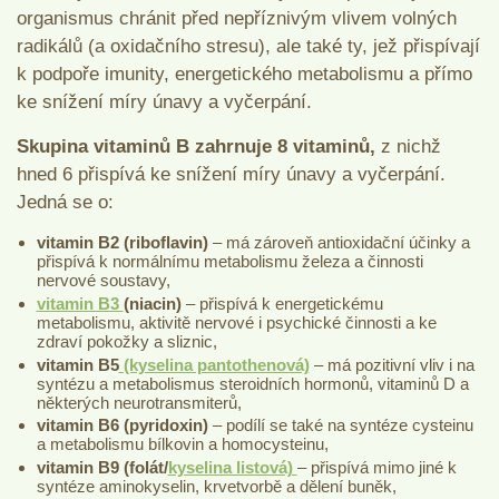
organismus chránit před nepříznivým vlivem volných
radikálů (a oxidačního stresu), ale také ty, jež přispívají
k podpoře imunity, energetického metabolismu a přímo
ke snížení míry únavy a vyčerpání.
Skupina vitaminů B zahrnuje 8 vitaminů,
z nichž
hned 6 přispívá ke snížení míry únavy a vyčerpání.
Jedná se o:
vitamin B2 (riboflavin)
– má zároveň antioxidační účinky a
přispívá k normálnímu metabolismu železa a činnosti
nervové soustavy,
vitamin B3
(niacin)
– přispívá k energetickému
metabolismu, aktivitě nervové i psychické činnosti a ke
zdraví pokožky a sliznic,
vitamin B5
(kyselina pantothenová)
– má pozitivní vliv i na
syntézu a metabolismus steroidních hormonů, vitaminů D a
některých neurotransmiterů,
vitamin B6 (pyridoxin)
– podílí se také na syntéze cysteinu
a metabolismu bílkovin a homocysteinu,
vitamin B9 (folát/
kyselina listová)
– přispívá mimo jiné k
syntéze aminokyselin, krvetvorbě a dělení buněk,