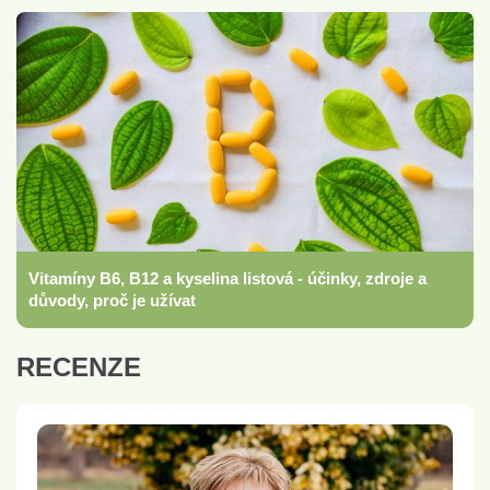
Vitamíny B6, B12 a kyselina listová - účinky, zdroje a
důvody, proč je užívat
RECENZE