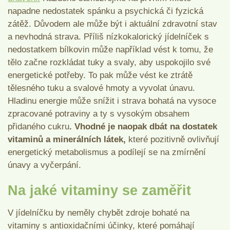
napadne nedostatek spánku a psychická či fyzická
zátěž. Důvodem ale může být i aktuální zdravotní stav
a nevhodná strava. Příliš nízkokalorický jídelníček s
nedostatkem bílkovin může například vést k tomu, že
tělo začne rozkládat tuky a svaly, aby uspokojilo své
energetické potřeby. To pak může vést ke ztrátě
tělesného tuku a svalové hmoty a vyvolat únavu.
Hladinu energie může snížit i strava bohatá na vysoce
zpracované potraviny a ty s vysokým obsahem
přidaného cukru
. Vhodné je naopak dbát na dostatek
vitaminů a minerálních látek,
které pozitivně ovlivňují
energetický metabolismus a podílejí se na zmírnění
únavy a vyčerpání.
Na jaké vitaminy se zaměřit
V jídelníčku by neměly chybět zdroje bohaté na
vitaminy s antioxidačními účinky, které pomáhají