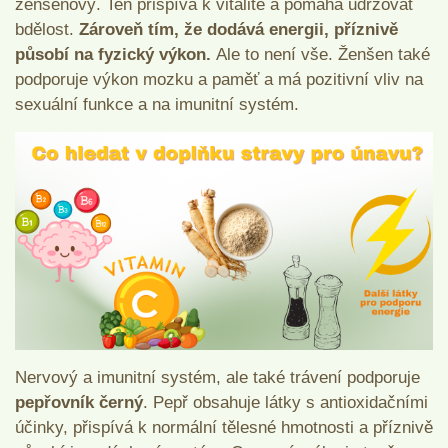
ženšenový. Ten přispívá k vitalitě a pomáhá udržovat
bdělost.
Zároveň tím, že dodává energii, příznivě
působí na fyzický výkon.
Ale to není vše. Ženšen také
podporuje výkon mozku a paměť a má pozitivní vliv na
sexuální funkce a na imunitní systém.
Nervový a imunitní systém, ale také trávení podporuje
pepřovník černý
. Pepř obsahuje látky s antioxidačními
účinky, přispívá k normální tělesné hmotnosti a příznivě